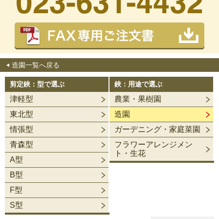
造園一覧へ戻る
剪定鋏：型で選ぶ
鋏：用途で選ぶ
津軽型
農業・果樹園
東北型
造園
情張型
ガーデニング・家庭菜園
青森型
フラワーアレンジメン
ト・生花
A型
B型
F型
S型