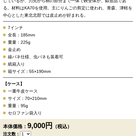
しているが、刃先から柄の部分まで一体で鋏全体が、鍛造品であ
る。材料はKA70を使用。主にりんごの剪定に使われ、青森、津軽を
中心とした東北北部では皮止めが好まれる。
7インチ
全長：185mm
重量：225g
金止め
線バネ仕様、虫バネも装着可
紙箱入り
箱サイズ：55×190mm
【ケース】
一重牛皮ケース
サイズ：70×210mm
重量：95g
セロファン袋入り
9,000円
本体価格：
（税込）
注文数：