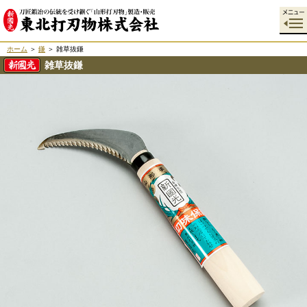
ホーム
＞
鎌
＞ 雑草抜鎌
雑草抜鎌